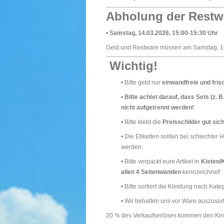
Abholung der Restw
•
Samstag, 14.03.2026, 15:00-15:30 Uhr
Geld und Restware müssen am Samstag, 14.
Wichtig!
• Bitte gebt nur
einwandfreie und fri
•
Bitte achtet darauf, dass Sets (z
nicht aufgetrennt werden!
• Bitte klebt die
Preisschilder gut sich
• Die Etiketten sollten bei schlechte
werden.
• Bitte verpackt eure Artikel in
Kisten/
allen 4 Seitenwänden
kennzeichnet!
• Bitte sortiert die Kleidung nach Ka
• Wir behalten uns vor Ware auszusorti
20 % des Verkaufserlöses kommen den Kin