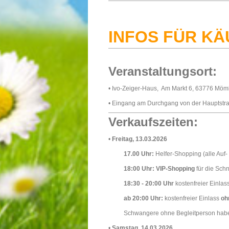
INFOS FÜR KÄ
Veranstaltungsort:
• Ivo-Zeiger-Haus, Am Markt 6, 63776 Möm
• Eingang am Durchgang von der Hauptstr
Verkaufszeiten:
•
Freitag, 13.03.2026
17.00 Uhr:
Helfer-Shopping (alle Auf-
18:00 Uhr:
VIP-Shopping
für die Schn
18:30 - 20:00 Uhr
kostenfreier Einlas
ab 20:00 Uhr:
kostenfreier Einlass
oh
Schwangere ohne Begleitperson haben j
•
Samstag, 14.03.2026