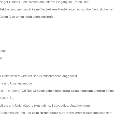
Zeiger-Hauses, Spielsachen am unteren Eingang im „Roten Hof“
Geld
mit und gebt auch
keine Deckel von Plastikboxen
mit ab (bei Verlust überne
 Kisten (von unten nach oben sortiert):
n legen
n!
ner Helferschicht wird der Bonus entsprechend angepasst
chuhe und Umstandsmode
rund ums Baby (
ACHTUNG! Spielsachen bitte extra packen und am unteren Eing
tall o. Ä.)
tiere und Unterwäsche (Ausnahme: Babybodies, Unterhemden)
s-/Sommerkleidung und
beim Herbstbasar nur Herbst-/Winterkleidung
ausgelegt.