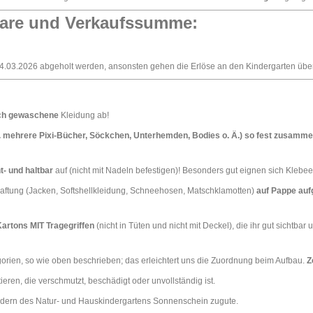
are und Verkaufssumme:
03.2026 abgeholt werden, ansonsten gehen die Erlöse an den Kindergarten über
sch gewaschene
Kleidung ab!
. B. mehrere Pixi-Bücher, Söckchen, Unterhemden, Bodies o. Ä.) so fest zusam
t- und haltbar
auf (nicht mit Nadeln befestigen)! Besonders gut eignen sich Klebeet
r Haftung (Jacken, Softshellkleidung, Schneehosen, Matschklamotten)
auf Pappe aufg
Kartons MIT
Tragegriffen
(nicht in Tüten und nicht mit Deckel), die ihr gut sichtbar
tegorien, so wie oben beschrieben; das erleichtert uns die Zuordnung beim Aufbau.
Z
eren, die verschmutzt, beschädigt oder unvollständig ist.
dern des Natur- und Hauskindergartens Sonnenschein zugute.