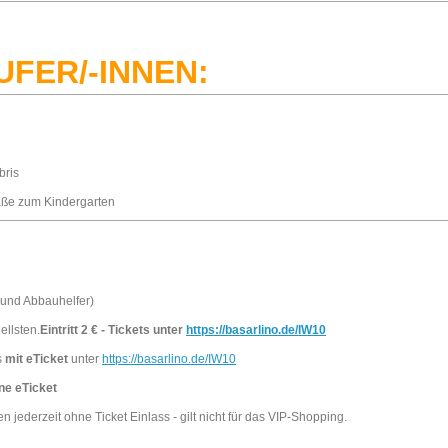
UFER/-INNEN:
bris
aße zum Kindergarten
 und Abbauhelfer)
ellsten.
Eintritt 2 € - Tickets unter
https://basarlino.de/IW10
s
mit eTicket
unter
https://basarlino.de/IW10
ne eTicket
ederzeit ohne Ticket Einlass - gilt nicht für das VIP-Shopping.